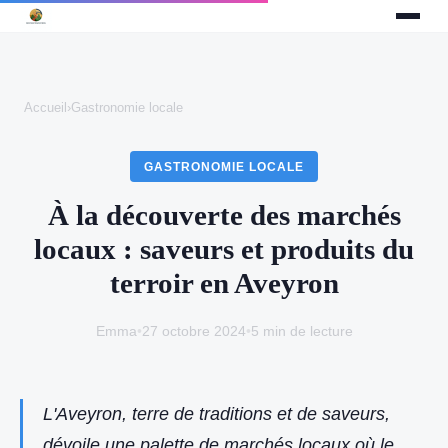
Accueil
›
Gastronomie locale
GASTRONOMIE LOCALE
À la découverte des marchés
locaux : saveurs et produits du
terroir en Aveyron
Emma
•
27 octobre 2024
•
5 min de lecture
L'Aveyron, terre de traditions et de saveurs,
dévoile une palette de marchés locaux où le